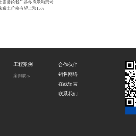
土案带给我们很多启示和思考
来稀土价格有望上涨15%
工程案例
合作伙伴
销售网络
案例展示
在线留言
联系我们