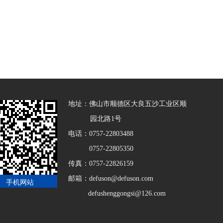
地址：佛山市顺德区大良五沙工业区顺
园北路1号
电话：0757-22803488
0757-22805350
传真：0757-22826159
邮箱：defuson@defuson.com
手机网站
defushenggongsi@126.com