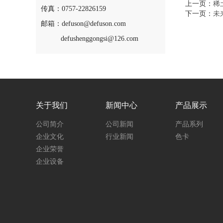
上一页：
稀
传真：0757-22826159
下一页：
未
邮箱：defuson@defuson.com
defushenggongsi@126.com
关于我们
新闻中心
产品展示
公司简介
公司新闻
产品系列
企业文化
行业新闻
色卡
企业荣誉
企业设备