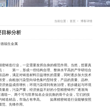
当前位置：
首页
>
博客详情
要目标分析
：
德福生金属
密铸造行业，一定需要发挥自身的模范作用。当然，想要真
三点： 第一，形成一些结构合理、整体水平高的产学研结合
新品种，满足对铸造材料日益增长的需要，同时逐步加大技术
转变，由粗放污染型向绿色集约型转变，产品的质量、品种、
经济效益成倍增长；环境污染得到有效治理，初步建起与环境
质量差，污染严重，经济效益不好的小型精密铸件厂逐渐淘
是要涌现一、两个可与世界知名企业抗衡的骨干企业，它们的技
质的铸造材品，市场占有率高。 如果精密铸造行业能够按照
模范、先锋作用。