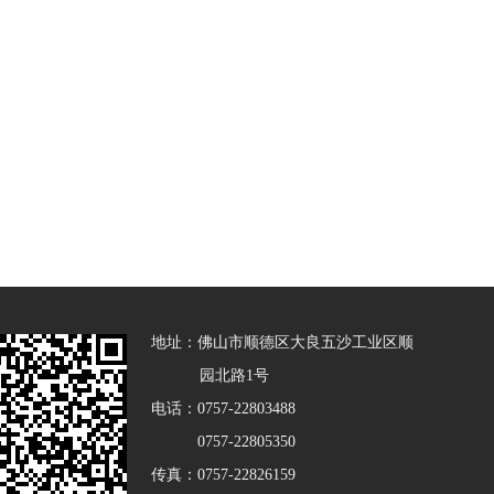
地址：佛山市顺德区大良五沙工业区顺
园北路1号
电话：0757-22803488
0757-22805350
传真：0757-22826159