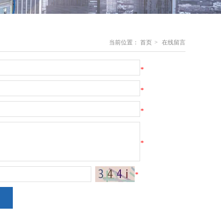
当前位置：
首页
>
在线留言
*
*
*
*
*