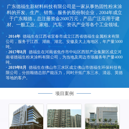
广东德福生新材料科技有限公司是一家从事热固性粉末涂
料的开发、生产、销售、服务的股份制企业，2004年成立
于广东顺德，总注册资金2600万元，产品广泛应用于建
材、一般工业、家电、汽车、资讯产业等各个工业领域。
·
2014年
德福生在江西省宜春市成立江西省德福生金属粉末有限
公司，服务于江西、湖南、湖北、安徽及大上海地区，年产量5000
吨。
·
2017年8月
德福生在河南省焦作市中站区西部产业集聚区成立河
南省德福生粉末涂料有限公司，为当地及周边市场服务年产量4000
吨。
·
2019年8月
德福生在佛山市三水区成立佛山市德福生环保科技有
限公司，分担顺德总部产能压力，同时开拓广东三水、清远、英德
等地的客户。
项目案例