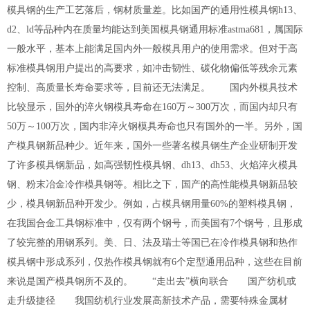
模具钢的生产工艺落后，钢材质量差。比如国产的通用性模具钢h13、
d2、ld等品种内在质量均能达到美国模具钢通用标准astma681，属国际
一般水平，基本上能满足国内外一般模具用户的使用需求。但对于高
标准模具钢用户提出的高要求，如冲击韧性、碳化物偏低等残余元素
控制、高质量长寿命要求等，目前还无法满足。 国内外模具技术
比较显示，国外的淬火钢模具寿命在160万～300万次，而国内却只有
50万～100万次，国内非淬火钢模具寿命也只有国外的一半。另外，国
产模具钢新品种少。近年来，国外一些著名模具钢生产企业研制开发
了许多模具钢新品，如高强韧性模具钢、dh13、dh53、火焰淬火模具
钢、粉末冶金冷作模具钢等。相比之下，国产的高性能模具钢新品较
少，模具钢新品种开发少。例如，占模具钢用量60%的塑料模具钢，
在我国合金工具钢标准中，仅有两个钢号，而美国有7个钢号，且形成
了较完整的用钢系列。美、日、法及瑞士等国已在冷作模具钢和热作
模具钢中形成系列，仅热作模具钢就有6个定型通用品种，这些在目前
来说是国产模具钢所不及的。 “走出去”横向联合 国产纺机或
走升级捷径 我国纺机行业发展高新技术产品，需要特殊金属材