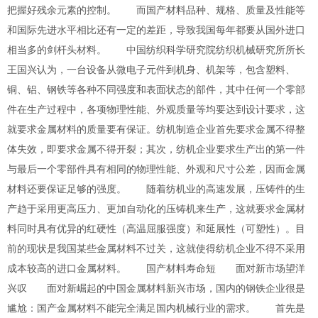
把握好残余元素的控制。 而国产材料品种、规格、质量及性能等
和国际先进水平相比还有一定的差距，导致我国每年都要从国外进口
相当多的剑杆头材料。 中国纺织科学研究院纺织机械研究所所长
王国兴认为，一台设备从微电子元件到机身、机架等，包含塑料、
铜、铝、钢铁等各种不同强度和表面状态的部件，其中任何一个零部
件在生产过程中，各项物理性能、外观质量等均要达到设计要求，这
就要求金属材料的质量要有保证。纺机制造企业首先要求金属不得整
体失效，即要求金属不得开裂；其次，纺机企业要求生产出的第一件
与最后一个零部件具有相同的物理性能、外观和尺寸公差，因而金属
材料还要保证足够的强度。 随着纺机业的高速发展，压铸件的生
产趋于采用更高压力、更加自动化的压铸机来生产，这就要求金属材
料同时具有优异的红硬性（高温屈服强度）和延展性（可塑性）。目
前的现状是我国某些金属材料不过关，这就使得纺机企业不得不采用
成本较高的进口金属材料。 国产材料寿命短 面对新市场望洋
兴叹 面对新崛起的中国金属材料新兴市场，国内的钢铁企业很是
尴尬：国产金属材料不能完全满足国内机械行业的需求。 首先是