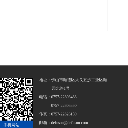
地址：佛山市顺德区大良五沙工业区顺
园北路1号
电话：0757-22803488
0757-22805350
传真：0757-22826159
邮箱：defuson@defuson.com
手机网站